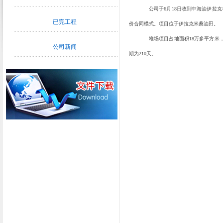
公司于
6
月
18
日收到中海油伊拉克
已完工程
价合同模式。项目位于伊拉克米桑油田。
堆场项目占地面积
18
万多平方米
公司新闻
期为
210
天。